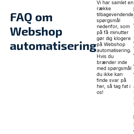
Vi har samlet en
række
FAQ om
tilbagevendende
spørgsmål
nedenfor, som
Webshop
på få minutter
gør dig klogere
automatisering
på Webshop
automatisering.
Hvis du
brænder inde
med spørgsmål
du ikke kan
finde svar på
her, så tag fat i
os!