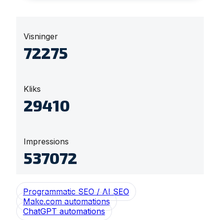
Visninger
84252
Kliks
34427
Impressions
630336
Programmatic SEO / AI SEO
Make.com automations
ChatGPT automations